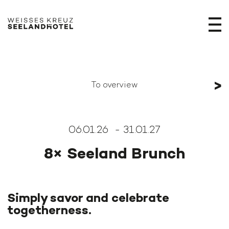
>
To overview
06.01.26 - 31.01.27
8× Seeland Brunch
Simply savor and celebrate
togetherness.