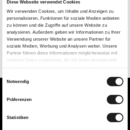
Diese Webseite verwendet Cookies
historic cellar—painstakingly selected from the finest
Wir verwenden Cookies, um Inhalte und Anzeigen zu
vineyards across 14 Swiss cantons and 14
personalisieren, Funktionen für soziale Medien anbieten
international wine regions. Here you’ll discover
zu können und die Zugriffe auf unsere Website zu
renowned classics, character-filled hidden gems, and
analysieren. Außerdem geben wir Informationen zu Ihrer
impressive large-format bottles, including exquisite
Verwendung unserer Website an unsere Partner für
soziale Medien, Werbung und Analysen weiter. Unsere
Magnums. Whether French icons, celebrated
Partner führen diese Informationen möglicherweise mit
Supertuscans, or outstanding Seeland terroir wines—
weiteren Daten zusammen, die Sie ihnen bereitgestellt
your journey into elite wine enjoyment begins here.
haben oder die sie im Rahmen Ihrer Nutzung der Dienste
gesammelt haben.
Einwilligungsauswahl
Notwendig
Präferenzen
Statistiken
SEELANDKITCHEN