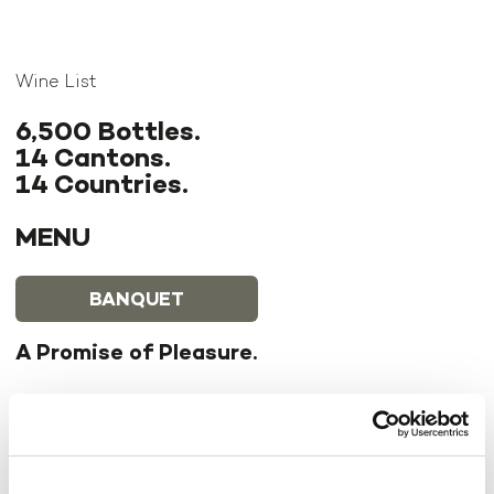
Wine List
6,500 Bottles.
14 Cantons.
14 Countries.
MENU
BANQUET
A Promise of Pleasure.
Daniel Leuenberger lives and breathes wine—and
shares his passion with guests who seek the
exceptional. Our wine list is the expression of a
singular collection: over 6,500 bottles rest in the