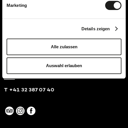
SEELANDDREAMS
Marketing
SEELANDWINE
SEELANDTIMEOUT
Seminars
Details zeigen
About us
Alle zulassen
Events / Specials
Vouchers
Book a room
Auswahl erlauben
T +41 32 387 07 40