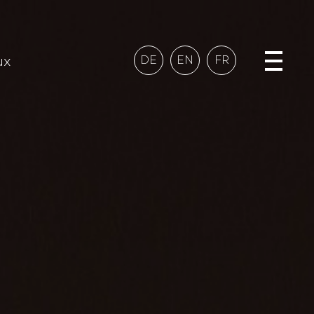
ux
DE
EN
FR